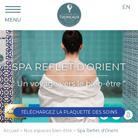
EN
MENU
SPA REFLET D'ORIENT
“ Un voyage vers le bien-être ”
TÉLÉCHARGEZ LA PLAQUETTE DES SOINS
Accueil
>
Nos espaces bien-être
>
Spa Reflet d'Orient