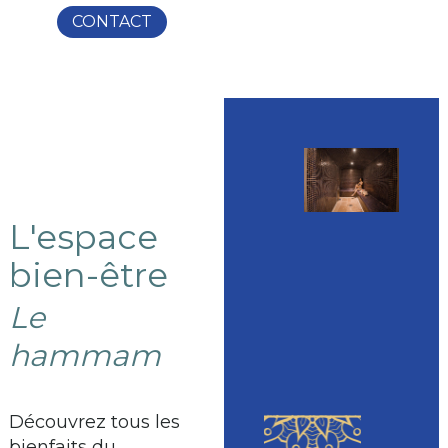
CONTACT
SOINS
L'espace
bien-être
Le
hammam
Découvrez tous les
bienfaits du