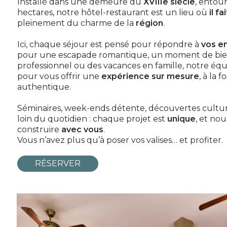
Installé dans une demeure du
XVIIIe siècle
, entou
hectares, notre hôtel-restaurant est un lieu où
il fa
pleinement du charme de la
région
.
Ici, chaque séjour est pensé pour répondre à
vos e
pour une escapade romantique, un moment de bie
professionnel ou des vacances en famille, notre é
pour vous offrir une
expérience sur mesure
, à la 
authentique.
Séminaires, week-ends détente, découvertes cultur
loin du quotidien : chaque projet est
unique
, et no
construire
avec vous
.
Vous n’avez plus qu’à poser vos valises… et profiter.
RÉSERVER