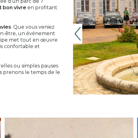
rée d’un parc de 7
it bon vivre
en profitant
nvies
. Que vous veniez
n-être, un événement
quipe met tout en œuvre
fois confortable et
elles ou simples pauses
us prenons le temps de le