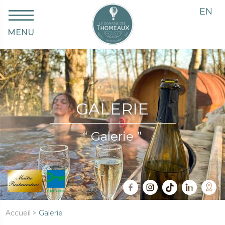
EN
MENU
GALERIE
“ Galerie ”
Accueil
>
Galerie